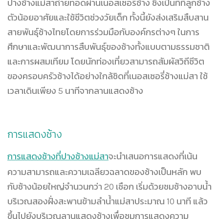
ปางช้างแม่สาถ่ายทอดผ่านเนอสเซอรี่ช้าง ซึ่งเป็นที่ที่ลูกช้าง
ตัวน้อยอาศัยและใช้ชีวิตช่วงวัยเด็ก ทั้งนี้ยังส่งเสริมสืบสาน
สายพันธุ์ช้างไทยโดยการร่วมมือกับองค์กรต่างๆ ในการ
ศึกษาและพัฒนาการสืบพันธุ์ของช้างทั้งแบบตามธรรมชาติ
และการผสมเทียม โดยนักท่องเที่ยวสามารถสัมผัสวิถีชีวิต
ของครอบครัวช้างได้อย่างใกล้ชิดที่เนอสเซอรี่ช้างแม่สา ใช้
เวลาเดินเพียง 5 นาทีจากลานแสดงช้าง
การแสดงช้าง
การแสดงช้างที่ปางช้างแม่สา
จะนำเสนอการแสดงที่เน้น
ความสามารถและความเฉลียวฉลาดของช้างเป็นหลัก พบ
กับช้างน้อยใหญ่จำนวนกว่า 20 เชือก เริ่มด้วยชมช้างอาบน้ำ
บริเวณสองฝั่งสะพานข้ามลำน้ำแม่สาประมาณ 10 นาที แล้ว
ขึ้นไปยังบริเวณลานแสดงช้างเพื่อชมการแสดงความ