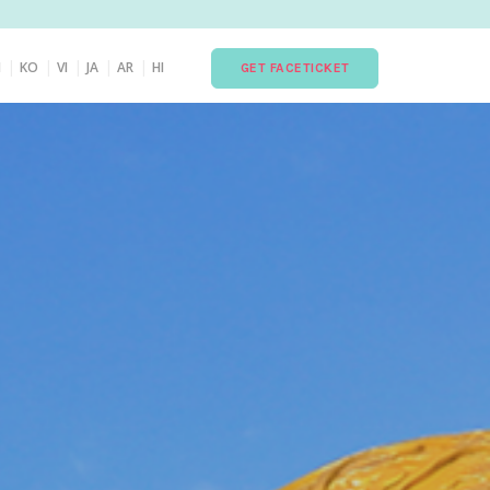
|
|
|
|
|
H
KO
VI
JA
AR
HI
GET FACETICKET