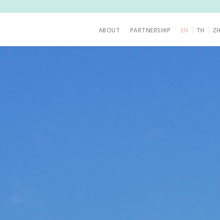
|
|
ABOUT
PARTNERSHIP
EN
TH
Z