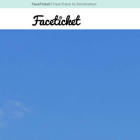
FaceTicket
| Fast-Track to Destination