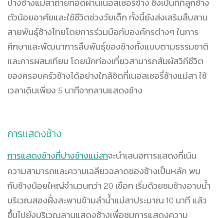
ปางช้างแม่สาถ่ายทอดผ่านเนอสเซอรี่ช้าง ซึ่งเป็นที่ที่ลูกช้าง
ตัวน้อยอาศัยและใช้ชีวิตช่วงวัยเด็ก ทั้งนี้ยังส่งเสริมสืบสาน
สายพันธุ์ช้างไทยโดยการร่วมมือกับองค์กรต่างๆ ในการ
ศึกษาและพัฒนาการสืบพันธุ์ของช้างทั้งแบบตามธรรมชาติ
และการผสมเทียม โดยนักท่องเที่ยวสามารถสัมผัสวิถีชีวิต
ของครอบครัวช้างได้อย่างใกล้ชิดที่เนอสเซอรี่ช้างแม่สา ใช้
เวลาเดินเพียง 5 นาทีจากลานแสดงช้าง
การแสดงช้าง
การแสดงช้างที่ปางช้างแม่สา
จะนำเสนอการแสดงที่เน้น
ความสามารถและความเฉลียวฉลาดของช้างเป็นหลัก พบ
กับช้างน้อยใหญ่จำนวนกว่า 20 เชือก เริ่มด้วยชมช้างอาบน้ำ
บริเวณสองฝั่งสะพานข้ามลำน้ำแม่สาประมาณ 10 นาที แล้ว
ขึ้นไปยังบริเวณลานแสดงช้างเพื่อชมการแสดงความ